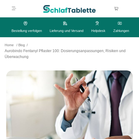
Bestellung verfolgen
Lieferung und Versand
Helpdesk
Zahlungen
Home
/
Blog
/
Aurobindo Fentanyl Pflaster 100: Dosierungsanpassungen, Risiken und
Überwachung