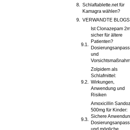
Schlaftablette.net für
Kamagra wählen?
VERWANDTE BLOGS
Ist Clonazepam 2
sicher für ältere
Patienten?
Dosierungsanpas
und
Vorsichtsmaßnah
Zolpidem als
Schlafmittel:
Wirkungen,
Anwendung und
Risiken
Amoxicillin Sando
500mg für Kinder:
Sichere Anwendun
Dosierungsanpas
und mögliche