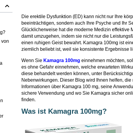
Die erektile Dysfunktion (ED) kann nicht nur Ihre kör
beeinträchtigen, sondern auch Ihre Psyche und Ihr S
Glücklicherweise hat die moderne Medizin effektive
mg?
damit umzugehen, indem sie nicht nur die Leistungsf
 von
einen ruhigen Geist bewahrt. Kamagra 100mg ist ein
ziemlich beliebt ist, weil sie konsistente Ergebnisse li
Wenn Sie
Kamagra 100mg
einnehmen möchten, soll
a
es ohne Gefahr einnehmen, welche erwarteten Wirku
diese behandelt werden können, unter Berücksichtig
Nebenwirkungen. Dieser Blog wird Ihnen helfen, di
Informationen über Kamagra 100 mg, seine Anwendu
sichere Verwendung und wo Sie Kamagra sicher onli
finden.
en
Was ist Kamagra 100mg?
er