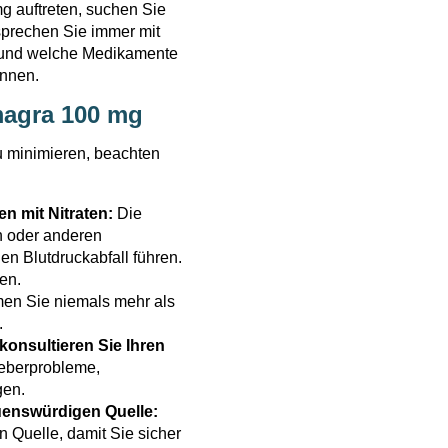
auftreten, suchen Sie
esprechen Sie immer mit
n und welche Medikamente
innen.
magra 100 mg
 minimieren, beachten
 mit Nitraten:
Die
 oder anderen
n Blutdruckabfall führen.
en.
n Sie niemals mehr als
.
onsultieren Sie Ihren
Leberprobleme,
gen.
auenswürdigen Quelle:
 Quelle, damit Sie sicher