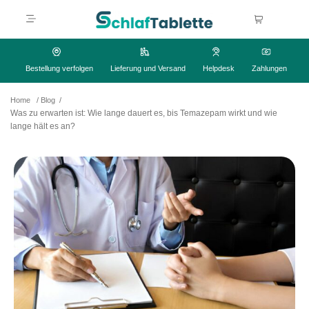
Bestellung verfolgen
Lieferung und Versand
Helpdesk
Zahlungen
Home
/
Blog
/
Was zu erwarten ist: Wie lange dauert es, bis Temazepam wirkt und wie
lange hält es an?