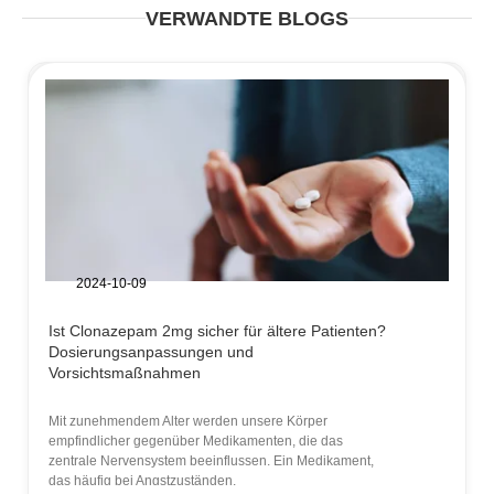
VERWANDTE BLOGS
2024-10-09
Ist Clonazepam 2mg sicher für ältere Patienten?
Dosierungsanpassungen und
Vorsichtsmaßnahmen
Mit zunehmendem Alter werden unsere Körper
empfindlicher gegenüber Medikamenten, die das
zentrale Nervensystem beeinflussen. Ein Medikament,
das häufig bei Angstzuständen,