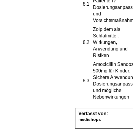
Patienten?
Dosierungsanpas
und
Vorsichtsmaßnah
Zolpidem als
Schlafmittel:
Wirkungen,
Anwendung und
Risiken
Amoxicillin Sando
500mg für Kinder:
Sichere Anwendun
Dosierungsanpas
und mögliche
Nebenwirkungen
Verfasst von:
medishops