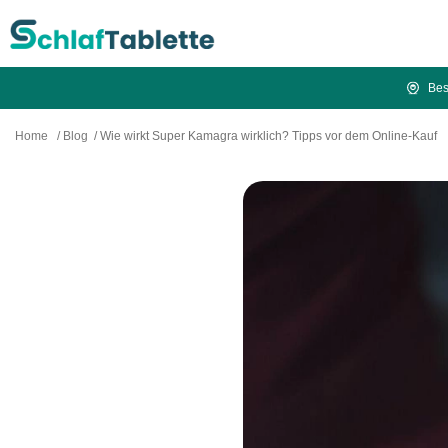
Bes
Home
/
Blog
/
Wie wirkt Super Kamagra wirklich? Tipps vor dem Online-Kauf