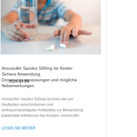
Amoxicillin Sandoz 500mg für Kinder:
Sichere Anwendung,
Dosierungsanpassungen und mögliche
2024-11-29
Nebenwirkungen
Amoxicillin Sandoz 500mg ist eines der am
häufigsten verschriebenen und
vertrauenswürdigsten Antibiotika zur Behandlung
bakterieller Infektionen bei Kindern. Amoxicillin
Sandoz
LESEN SIE WEITER