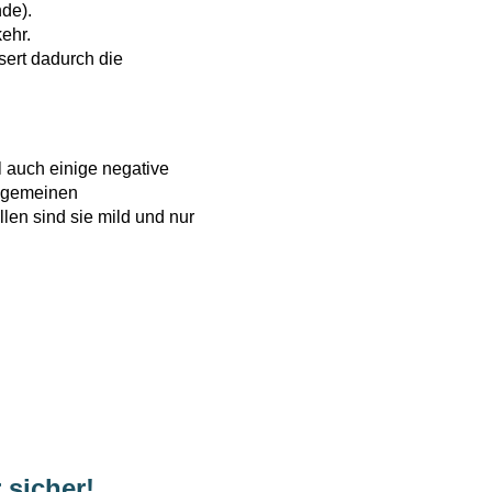
nde).
ehr.
sert dadurch die
 auch einige negative
llgemeinen
len sind sie mild und nur
 sicher!