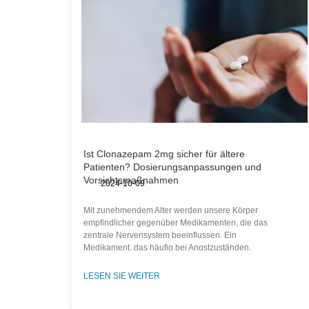
Ist Clonazepam 2mg sicher für ältere
Patienten? Dosierungsanpassungen und
Vorsichtsmaßnahmen
2024-10-09
Mit zunehmendem Alter werden unsere Körper
empfindlicher gegenüber Medikamenten, die das
zentrale Nervensystem beeinflussen. Ein
Medikament, das häufig bei Angstzuständen,
LESEN SIE WEITER