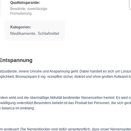
Qualitätsgarantie:
Bewährte, zuverlässige
Formulierung.
Kategorien:
Medikamente
Schlafmittel
,
 Entspannung
tzustände, innere Unruhe und Anspannung geht. Dabei handelt es sich um Lora
öglichkeit, Bromazepam 6 mg rezeptfrei sicher, diskret und ohne großen Aufwand be
em wirkt und die übermäßige Aktivität bestimmter Nervenzellen hemmt. Es wird oft
igung unterstützt.Besonders beliebt ist das Produkt bei Personen, die sich gestr
e balanca im einklang.
n ansteuert. Die Nervenblocker sind dafür verantwortlich, dass unser Nervensyste