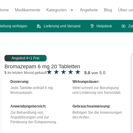
Home
Medikamente
Kategorien
Angebote
Blog
Über u
tellung verfolgen
Lieferung und Versand
Helpdesk
Za
Angebot 4+1 Frei
Bromazepam 6 mg 20 Tabletten
5.0
von 5.0
5
Im letzten Monat gekauft
Dosierung:
Wirkungsdauer:
Jede Tablette enthält 6 mg
Wirkt schnell zur Beruhigung
Bromazepam.
und Linderung von Nervosität.
Anwendungsbereich:
Gebrauchsanweisung:
Zur Behandlung von
Befolgen Sie die Anweisungen
Angststörungen und zur
des Arztes.
Förderung der Entspannung.