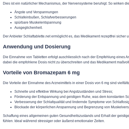
Dies ist ein natürlicher Mechanismus, der Nervensysteme beruhigt. So wirken die 
Ängste und Verspannungen
Schlafeinbußen, Schlafverbesserungen
spürbare Muskelentspannung
Ausgeglichenheit.
Der Anbieter Schlaftablette.net ermöglicht es, das Medikament rezeptfrei siche
Anwendung und Dosierung
Die Einnahme von Tabletten erfolgt auschliesslich nach der Empfehlung eines Ar
dabei die empfohlene Dosis nicht zu überschreiten und das Medikament maßvol
Vorteile von Bromazepam 6 mg
Die Vorteile der Einnahme des Arzneimittels in einer Dosis von 6 mg sind vielfä
Schnelle und effektive Wirkung bei Angstzuständen und Stress;
Förderung der Entspannung und geistigen Ruhe, was dem konstanten Sc
Verbesserung der Schlafqualität und lindernde Symptome von Schlaflosig
Blockade der körperlichen Anspannung und Begrenzung von Muskelver
Schaffung eines allgemeinen guten Gesundheitszustands und Erhalt der geistige
fühlen. Ideal während stressiger oder äußerst emotionaler Zeiten.