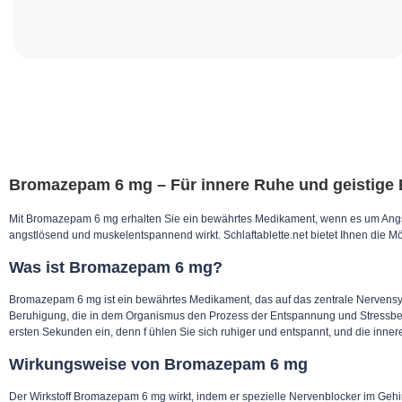
Bromazepam 6 mg – Für innere Ruhe und geistige
Mit Bromazepam 6 mg erhalten Sie ein bewährtes Medikament, wenn es um Angs
angstlösend und muskelentspannend wirkt. Schlaftablette.net bietet Ihnen die M
Was ist Bromazepam 6 mg?
Bromazepam 6 mg ist ein bewährtes Medikament, das auf das zentrale Nervensyst
Beruhigung, die in dem Organismus den Prozess der Entspannung und Stressbewält
ersten Sekunden ein, denn f ühlen Sie sich ruhiger und entspannt, und die inner
Wirkungsweise von Bromazepam 6 mg
Der Wirkstoff Bromazepam 6 mg wirkt, indem er spezielle Nervenblocker im Gehir