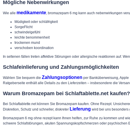
Mögliche Nebenwirkungen
medikamente
Wie alle
, bromazepam 6 mg kann auch nebenwirkungen verurs
Müdigkeit oder schläfrigkeit
SorgeFlicht
schwindelgefühl
leichte benommenheit
trockenen mund
verschoben koordination
In seltenen fällen treten affektive Störungen oder allergische reaktionen auf. 
Schlafeinlieferung und Zahlungsmöglichkeiten
Zahlungsoptionen
Wählen Sie bequem die
per Banküberweisung, Apple Pay
Ratgeberseite enthält alle Details zu den Lieferzeiten – insbesondere die Versa
Warum Bromazepam bei Schlaftablette.net kaufen?
Bei Schlaftablette.net können Sie Bromazepam kaufen. Ohne Rezept. Unsicherer und
Lieferung
Diskretion, Schutz und schneller, diskreter
wird bei uns besonders 
Bromazepam 6 mg ohne rezept kann Ihnen helfen, zur Ruhe zu kommen und wieder
schwere Schlafstörungen, akuten Spannungskopfschmerzen oder psychischen E