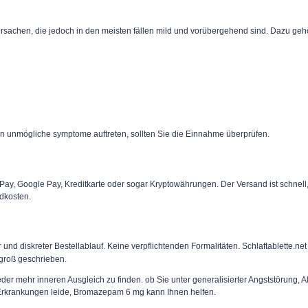
achen, die jedoch in den meisten fällen mild und vorübergehend sind. Dazu geh
Wenn unmögliche symptome auftreten, sollten Sie die Einnahme überprüfen.
, Google Pay, Kreditkarte oder sogar Kryptowährungen. Der Versand ist schnell, ges
ndkosten.
 diskreter Bestellablauf. Keine verpflichtenden Formalitäten. Schlaftablette.net i
groß geschrieben.
 mehr inneren Ausgleich zu finden. ob Sie unter generalisierter Angststörung, A
rkrankungen leide, Bromazepam 6 mg kann Ihnen helfen.