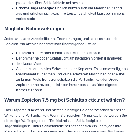
problemlos über Schlaftablette.net bestellen.
Erhöhte Tagesenergie:
Endlich nutzten sich die Menschen nachts
aus und erholten sich, was ihre Leistungsfähigkeit tagsüber immens
verbesserte.
Mögliche Nebenwirkungen
Jedes wirksame Arzneimittel hat Erscheinungen, und so ist es auch mit
Zopiclon. Am öftesten berichtet man über folgende Effekte:
Ein leicht bitterer oder metallischer Mundgeschmack.
Benommenheit oder Schlafsucht am nächsten Morgen (Hangover).
Trockener Mund.
Ab und zu erhebt sich Schwindel oder Kopfweh. Es ist notwendig, das
Medikament zu nehmen und keine schweren Maschinen oder Autos
zu führen. Viele Benutzer schätzen die Verträglichkeit der Droge
zopiclon ohne rezept, es ist aber immer besser, auf den eigenen
Körper zu hören.
Warum Zopiclon 7.5 mg bei Schlaftablette.net wählen?
Das Präparat ist bewährt und bietet die richtige Balance zwischen schneller
Wirkung und Verträglichkeit. Wenn Sie zopiclon 7 5 mg kaufen, erwerben Sie
die nötige Waffe gegen den Teufelskreis aus Schlaflosigkeit und
Tagesmüdigkeit. Hinter Schlaftablette.net befindet sich ein Team, das ihre
Privatsphäre und einen reibungslosen Bestellprozess garantiert. Wir bieten