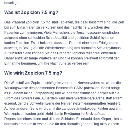
beseitigen.
Was ist Zopiclon 7.5 mg?
Das Präparat Zopiclon 7.5 mg sind Tabletten, die dazu bestimmt sind, die Zeit
bis zum Einschlafen zu verkürzen und das nächtliche Erwachen des
Patienten zu minimieren. Viele Menschen, die Torschlusspanik empfinden
aufgrund einer schlechten Schlafqualität und gestörten Schlafrhythmen
kaufen Zopiclon. Es ist bekannt, dass das Produkt eine hohe Erfolgsquote
aufweist, in Bezug auf die Wiederherstellung des normalen Schlafrhythmus.
Auf unserer Seite können Sie das Präparat Zopiclon rezeptfrei erwerben.
Daher entfallen lange Wartezeiten und Sie können preiswert sofort mit der
Einnahme beginnen, um Ihre Nachtruhe zu verbessern.
Wie wirkt Zopiclon 7 5 mg?
Die Wirkstoff von Zopiclon schlägt im zentralen Nervensystem zu, wo es die
Wirkungsweise des hemmenden Botenstoffs GABA potenziert. Somit bringt
es zu einem milde Entspannung und wunderbar stimmt den Körper auf die
Strom des Schlafes ein. Außerdem wird unverwechselbare Arzneistoff z-tram
erzeugt, der die Schwellenwerte der Nervensystem einigermaßen reguliert.
Auf der anderen Seite wird damit die Langbeständigkeit der Fakten gewährt.
Wer zopiclon kaufen geht, zieht das in Erwägung im Blick auf das
Depression eines tiefen und dichten Schlafes. Es erlaubt dem Körper, sich zu
normalisieren, um in erster Linie für den darauffolgenden Tag aktiv zu sein.