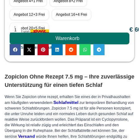
Angebot 4+1 Frei
Angebot 8+2 Frei
Angebot 12+3 Frei
Angebot 16+4 Frei
Angebot 20+5 Frei
€
6
Erfüllt von:
PREIS
Warenkorb
Teilen Sie dieses Produkt:
Zopiclon Ohne Rezept 7.5 mg – Ihre zuverlässige
Unterstützung für einen tiefen Schlaf
Wenn Sie Zopiclon ohne rezept, erhalten Sie eines der in Privathaushalten
Schlafmittel
am häufigsten verwendetem
zur temporären Behandlung von
schweren Schlafstörungen. Zopiclon 7.5 mg ist für alle Personen konzipiert,
die unter Unruhe leiden und ein normales Leben durch gesunden Schlaf auf
reaktive Weise zurückfordern wollen. Das Präparat ist ein Cyclopyrrolone,
die Wirkung ist relativ zügig und erleichtert das Einschlafen und den
Übergang in die Ruhephase. Bei der Schlaftablette.net können Sie, der
Versand
seriöse
würde Ihnen helfen, Ihre Schlafstörungen endgültig zu