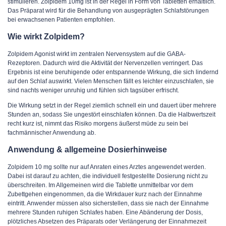
stimulieren. Zolpidem 10mg ist in der Regel in Form von Tabletten erhältlich.
Das Präparat wird für die Behandlung von ausgeprägten Schlafstörungen
bei erwachsenen Patienten empfohlen.
Wie wirkt Zolpidem?
Zolpidem Agonist wirkt im zentralen Nervensystem auf die GABA-
Rezeptoren. Dadurch wird die Aktivität der Nervenzellen verringert. Das
Ergebnis ist eine beruhigende oder entspannende Wirkung, die sich lindernd
auf den Schlaf auswirkt. Vielen Menschen fällt es leichter einzuschlafen, sie
sind nachts weniger unruhig und fühlen sich tagsüber erfrischt.
Die Wirkung setzt in der Regel ziemlich schnell ein und dauert über mehrere
Stunden an, sodass Sie ungestört einschlafen können. Da die Halbwertszeit
recht kurz ist, nimmt das Risiko morgens äußerst müde zu sein bei
fachmännischer Anwendung ab.
Anwendung & allgemeine Dosierhinweise
Zolpidem 10 mg sollte nur auf Anraten eines Arztes angewendet werden.
Dabei ist darauf zu achten, die individuell festgestellte Dosierung nicht zu
überschreiten. Im Allgemeinen wird die Tablette unmittelbar vor dem
Zubettgehen eingenommen, da die Wirkdauer kurz nach der Einnahme
eintritt. Anwender müssen also sicherstellen, dass sie nach der Einnahme
mehrere Stunden ruhigen Schlafes haben. Eine Abänderung der Dosis,
plötzliches Absetzen des Präparats oder Verlängerung der Einnahmezeit