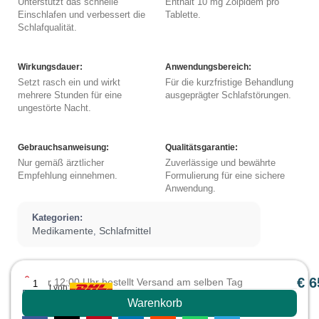
Unterstützt das schnelle
Enthält 10 mg Zolpidem pro
Einschlafen und verbessert die
Tablette.
Schlafqualität.
Wirkungsdauer:
Anwendungsbereich:
Setzt rasch ein und wirkt
Für die kurzfristige Behandlung
mehrere Stunden für eine
ausgeprägter Schlafstörungen.
ungestörte Nacht.
Gebrauchsanweisung:
Qualitätsgarantie:
Nur gemäß ärztlicher
Zuverlässige und bewährte
Empfehlung einnehmen.
Formulierung für eine sichere
Anwendung.
Kategorien:
Medikamente
Schlafmittel
,
€
6
Vor 12:00 Uhr bestellt Versand am selben Tag
Erfüllt von:
PREIS
Warenkorb