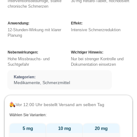
Interventionsbedürftige, starke
30 mg Retard-Tablet, hochdosiert
chronische Schmerzen
Anwendung:
Effekt:
12-Stunden-Wirkung mit klarer
Intensive Schmerzreduktion
Planung
Nebenwirkungen:
Wichtiger Hinweis:
Hohe Missbrauchs- und
Nur bei strenger Kontrolle und
Suchtgefahr
Dokumentation einsetzen
Kategorien:
Medikamente
Schmerzmittel
,
Vor 12:00 Uhr bestellt Versand am selben Tag
Wählen Sie Varianten:
5 mg
10 mg
20 mg