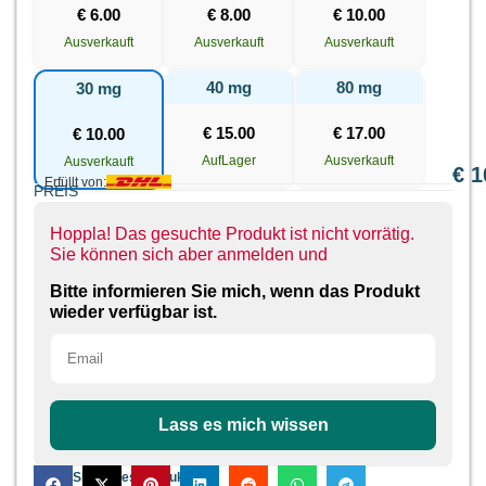
€
6.00
€
8.00
€
10.00
Ausverkauft
Ausverkauft
Ausverkauft
40 mg
80 mg
30 mg
€
15.00
€
17.00
€
10.00
AufLager
Ausverkauft
Ausverkauft
€
1
Erfüllt von:
PREIS
Hoppla! Das gesuchte Produkt ist nicht vorrätig.
Sie können sich aber anmelden und
Bitte informieren Sie mich, wenn das Produkt
wieder verfügbar ist.
Lass es mich wissen
Teilen Sie dieses Produkt: