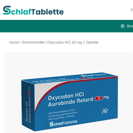
Bes
Home
/
Schmerzmittel
/
Oxycodon HCl 20 mg 1 Tablette