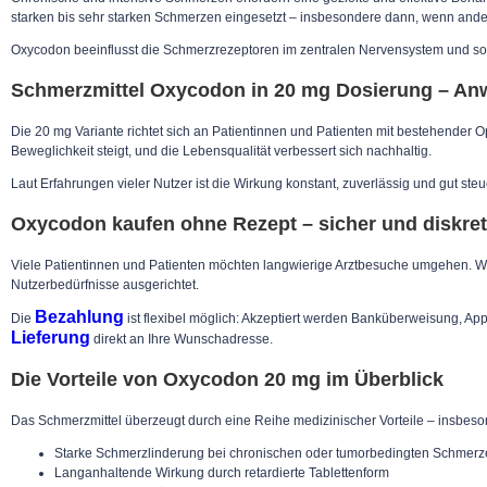
starken bis sehr starken Schmerzen eingesetzt – insbesondere dann, wenn ande
Oxycodon beeinflusst die Schmerzrezeptoren im zentralen Nervensystem und sorgt
Schmerzmittel Oxycodon in 20 mg Dosierung – A
Die 20 mg Variante richtet sich an Patientinnen und Patienten mit bestehender 
Beweglichkeit steigt, und die Lebensqualität verbessert sich nachhaltig.
Laut Erfahrungen vieler Nutzer ist die Wirkung konstant, zuverlässig und gut ste
Oxycodon kaufen ohne Rezept – sicher und diskret 
Viele Patientinnen und Patienten möchten langwierige Arztbesuche umgehen. Wer 
Nutzerbedürfnisse ausgerichtet.
Bezahlung
Die
ist flexibel möglich: Akzeptiert werden Banküberweisung, App
Lieferung
direkt an Ihre Wunschadresse.
Die Vorteile von Oxycodon 20 mg im Überblick
Das Schmerzmittel überzeugt durch eine Reihe medizinischer Vorteile – insbes
Starke Schmerzlinderung bei chronischen oder tumorbedingten Schmer
Langanhaltende Wirkung durch retardierte Tablettenform