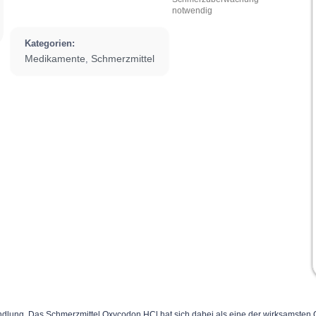
notwendig
Kategorien:
Medikamente
Schmerzmittel
,
ndlung. Das Schmerzmittel Oxycodon HCl hat sich dabei als eine der wirksamsten 