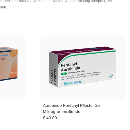
werden innerhalb von 48 Stunden vor der Veröffentlichung überprüft, um
llen.
Aurobindo Fentanyl Pflaster 25
Mikrogramm/Stunde
€
40.00