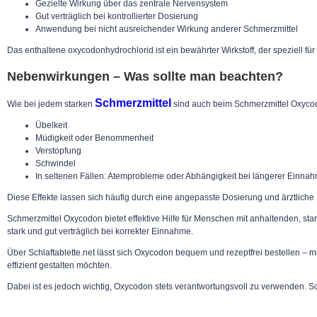
Gezielte Wirkung über das zentrale Nervensystem
Gut verträglich bei kontrollierter Dosierung
Anwendung bei nicht ausreichender Wirkung anderer Schmerzmittel
Das enthaltene oxycodonhydrochlorid ist ein bewährter Wirkstoff, der speziell 
Nebenwirkungen – Was sollte man beachten?
Schmerzmittel
Wie bei jedem starken
sind auch beim Schmerzmittel Oxyco
Übelkeit
Müdigkeit oder Benommenheit
Verstopfung
Schwindel
In seltenen Fällen: Atemprobleme oder Abhängigkeit bei längerer Einna
Diese Effekte lassen sich häufig durch eine angepasste Dosierung und ärztlich
Schmerzmittel Oxycodon bietet effektive Hilfe für Menschen mit anhaltenden, st
stark und gut verträglich bei korrekter Einnahme.
Über Schlaftablette.net lässt sich Oxycodon bequem und rezeptfrei bestellen –
effizient gestalten möchten.
Dabei ist es jedoch wichtig, Oxycodon stets verantwortungsvoll zu verwenden. So