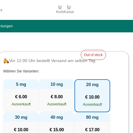
ns
Korb
Kasse
hlungen
Out of stock
Vor 12:00 Uhr bestellt Versand am selben Tag
Wählen Sie Varianten:
5 mg
10 mg
20 mg
€
6.00
€
8.00
€
10.00
Ausverkauft
Ausverkauft
Ausverkauft
30 mg
40 mg
80 mg
€
10.00
€
15.00
€
17.00