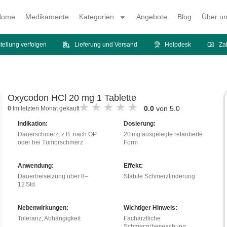
Home
Medikamente
Kategorien
Angebote
Blog
Über u
tellung verfolgen
Lieferung und Versand
Helpdesk
Za
Oxycodon HCl 20 mg 1 Tablette
0.0
von 5.0
0
Im letzten Monat gekauft
Indikation:
Dosierung:
Dauerschmerz, z.B. nach OP
20 mg ausgelegte retardierte
oder bei Tumorschmerz
Form
Anwendung:
Effekt:
Dauerfreisetzung über 8–
Stabile Schmerzlinderung
12 Std.
Nebenwirkungen:
Wichtiger Hinweis:
Toleranz, Abhängigkeit
Fachärztliche
Schmerzüberwachung