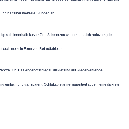
n und hält über mehrere Stunden an.
t sich innerhalb kurzer Zeit: Schmerzen werden deutlich reduziert, die
 oral, meist in Form von Retardtabletten.
ptfrei tun. Das Angebot ist legal, diskret und auf wiederkehrende
g einfach und transparent. Schlaftablette.net garantiert zudem eine diskrete