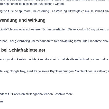
re Schmerzmittel nicht mehr ausreichend wirken.
 so für eine spürbare Erleichterung. Die Wirkung tritt vergleichsweise schnell ei
nwendung und Wirkung
Opioid-Toleranz oder schwereren Schmerzverläufen. Die oxycodon 20 mg wirkung zeig
uerbar – bei gleichzeitig überschaubarem Nebenwirkungsprofil. Die Einnahme erfolgt
bei Schlaftablette.net
oxycodon kaufen möchte, kann dies bei Schlaftablette.net schnell, sicher und reze
le Pay, Google Pay, Kreditkarte sowie Kryptowährungen. So bleibt der Bestellvorgan
ondere für Patienten mit langanhaltenden Beschwerden:
zen