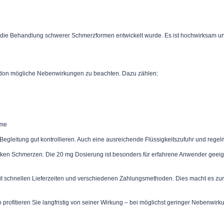
für die Behandlung schwerer Schmerzformen entwickelt wurde. Es ist hochwirksam u
don mögliche Nebenwirkungen zu beachten. Dazu zählen:
hme
e Begleitung gut kontrollieren. Auch eine ausreichende Flüssigkeitszufuhr und re
arken Schmerzen. Die 20 mg Dosierung ist besonders für erfahrene Anwender geeigne
 mit schnellen Lieferzeiten und verschiedenen Zahlungsmethoden. Dies macht es zu
 profitieren Sie langfristig von seiner Wirkung – bei möglichst geringer Nebenwirk