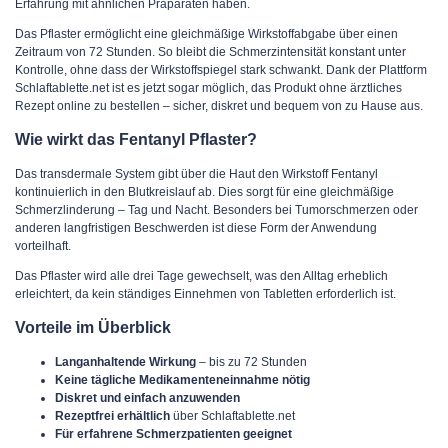
Erfahrung mit ähnlichen Präparaten haben.
Das Pflaster ermöglicht eine gleichmäßige Wirkstoffabgabe über einen
Zeitraum von 72 Stunden. So bleibt die Schmerzintensität konstant unter
Kontrolle, ohne dass der Wirkstoffspiegel stark schwankt.
Dank der Plattform
Schlaftablette.net ist es jetzt sogar möglich, das Produkt
ohne ärztliches
Rezept
online zu bestellen – sicher, diskret und bequem von zu Hause aus.
Wie wirkt das Fentanyl Pflaster?
Das transdermale System gibt über die Haut den Wirkstoff Fentanyl
kontinuierlich in den Blutkreislauf ab. Dies sorgt für eine gleichmäßige
Schmerzlinderung – Tag und Nacht. Besonders bei Tumorschmerzen oder
anderen langfristigen Beschwerden ist diese Form der Anwendung
vorteilhaft.
Das Pflaster wird alle drei Tage gewechselt, was den Alltag erheblich
erleichtert, da kein ständiges Einnehmen von Tabletten erforderlich ist.
Vorteile im Überblick
Langanhaltende Wirkung
– bis zu 72 Stunden
Keine tägliche Medikamenteneinnahme nötig
Diskret und einfach anzuwenden
Rezeptfrei erhältlich
über Schlaftablette.net
Für erfahrene Schmerzpatienten geeignet