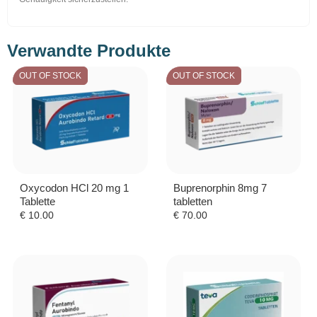
Verwandte Produkte
OUT OF STOCK
OUT OF STOCK
Oxycodon HCl 20 mg 1
Buprenorphin 8mg 7
Tablette
tabletten
€
10.00
€
70.00