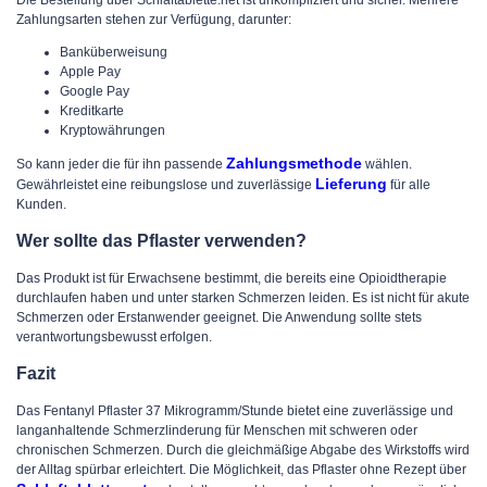
Die Bestellung über Schlaftablette.net ist unkompliziert und sicher. Mehrere
Zahlungsarten stehen zur Verfügung, darunter:
Banküberweisung
Apple Pay
Google Pay
Kreditkarte
Kryptowährungen
Zahlungsmethode
So kann jeder die für ihn passende
wählen.
Lieferung
Gewährleistet eine reibungslose und zuverlässige
für alle
Kunden.
Wer sollte das Pflaster verwenden?
Das Produkt ist für Erwachsene bestimmt, die bereits eine Opioidtherapie
durchlaufen haben und unter starken Schmerzen leiden. Es ist nicht für akute
Schmerzen oder Erstanwender geeignet. Die Anwendung sollte stets
verantwortungsbewusst erfolgen.
Fazit
Das
Fentanyl Pflaster 37 Mikrogramm/Stunde
bietet eine zuverlässige und
langanhaltende Schmerzlinderung für Menschen mit schweren oder
chronischen Schmerzen. Durch die gleichmäßige Abgabe des Wirkstoffs wird
der Alltag spürbar erleichtert. Die Möglichkeit, das Pflaster
ohne Rezept
über