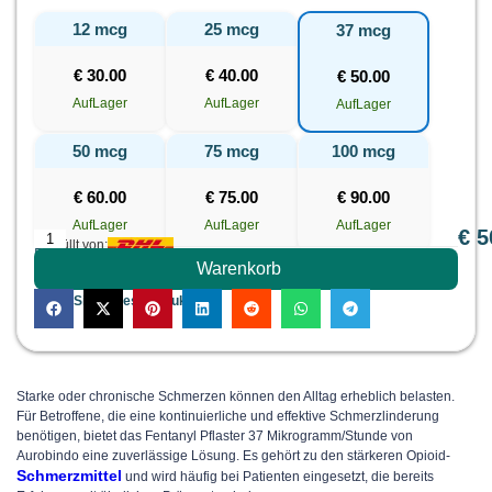
12 mcg
25 mcg
37 mcg
€
30.00
€
40.00
€
50.00
AufLager
AufLager
AufLager
50 mcg
75 mcg
100 mcg
€
60.00
€
75.00
€
90.00
AufLager
AufLager
AufLager
€
5
Erfüllt von:
PREIS
Warenkorb
Teilen Sie dieses Produkt:
Starke oder chronische Schmerzen können den Alltag erheblich belasten.
Für Betroffene, die eine kontinuierliche und effektive Schmerzlinderung
benötigen, bietet das
Fentanyl Pflaster 37 Mikrogramm/Stunde
von
Aurobindo eine zuverlässige Lösung. Es gehört zu den stärkeren Opioid-
Schmerzmittel
und wird häufig bei Patienten eingesetzt, die bereits