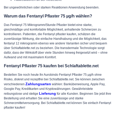
Bei ungewöhnlichen oder starken Reaktionen Anwendung beenden.
Warum das Fentanyl Pflaster 75 µg/h wählen?
Das Fentanyl 75 Mikrogramm/Stunde Pflaster bietet eine starke,
gleichmäßige und komfortable Möglichkeit, anhaltende Schmerzen zu
kontrollieren. Patienten, die Fentanyl pflaster kaufen, schätzen die
zuverlässige Wirkung, die einfache Handhabung und die Möglichkeit, das
fentanyl 12 mikrogramm ebenso wie andere Varianten sicher und bequem
über Schlaftablette.net zu beziehen. Die transdermale Technologie sorgt
dafür, dass der Wirkstoff über viele Stunden hinweg freigesetzt wird – ohne
Aufwand und mit maximalem Komfort.
Fentanyl Pflaster 75 kaufen bei Schlaftablette.net
Bestellen Sie noch heute Ihr Aurobindo Fentanyl Pflaster 75 µg/h ohne
Risiko, diskret und rezeptfrei bei Schlaftablette.net.
Sie können zwischen
Zahlungsarten
verschiedenen
wählen: Banküberweisung, Apple Pay,
Google Pay, Kreditkarten und Kryptowährungen.
Gewährleistete
Lieferung
reibungslose und stetige
für alle Kunden.
Beginnen Sie jetzt Ihre
Bestellung und erhalten Sie eine zuverlässige und starke
Schmerzmittelversorgung. Bei Schlaftablette.net können Sie einfach Fentanyl
pflaster kaufen!