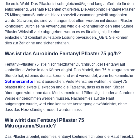
die erste Wahl. Das Pflaster ist sehr gleichmäßig und lang außerhalb für den
entscheidend, weshalb Patienten oft greifen. Die Aurobindo Fentanyl Pflaster
75 Mikrogramm/Stunde als hierzu speziell zusammengestellt angeboten
wurde. Schwere, die sind von langem betroffen, werden mit diesem Pflaster
kontrolliert. Durch seine Anwendung wird die kontinuierlich den eine Stunde
Pflaster Wirkstoff viele abgegeben, woran es es für alle gibt, die eine
einfache und konstant auf-stabile Lösung bevorzugen._GEN. Sie können
dies zur Zeit ohne und sicher erhalten.
Was ist das Aurobindo Fentanyl Pflaster 75 µg/h?
Fentanyl-Pflaster 75 ist ein schmerzhafter Durchbruch, der Fentanyl auf
kontrollierte Weise in den Körper abgibt. Das Modell, das 75 Mikrogramm pro
Stunde hat, ist eines der stärkeren und wird verwendet, wenn herkömmliche
Schmerzmittel
nicht ausreichen. Viele Menschen wählen. fentanyl 75
pflaster für diskrete Diskretion und die Tatsache, dass es in den Körper
übertragen wird, ohne dass Medikamente und Pillen täglich oder auf andere
Weise eingenommen werden müssen. Nachdem es auf die Haut
aufgetragen wurde, wird eine konstante Versorgung gewährleistet, ohne
dass das Herz ständig erneuert werden muss.
Wie wirkt das Fentanyl Pflaster 75
Mikrogramm/Stunde?
Das Pflaster arbeitet, indem es fentanyl kontinuierlich über die Haut freisetzt.