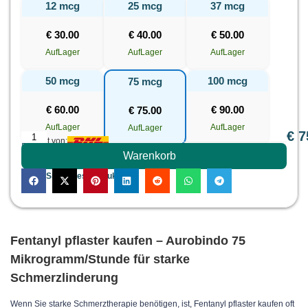
12 mcg
25 mcg
37 mcg
€
30.00
€
40.00
€
50.00
AufLager
AufLager
AufLager
50 mcg
100 mcg
75 mcg
€
60.00
€
90.00
€
75.00
AufLager
AufLager
AufLager
€
7
Erfüllt von:
PREIS
Warenkorb
Teilen Sie dieses Produkt:
Fentanyl pflaster kaufen – Aurobindo 75
Mikrogramm/Stunde für starke
Schmerzlinderung
Wenn Sie starke Schmerztherapie benötigen, ist, Fentanyl pflaster kaufen oft