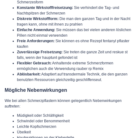
Schmerzesform
Konstante Wirkstofffreisetzung:
Sie verhindert die Tag- und
Nachtspitzen der Schmerzen
Diskrete Wirkstoffform:
Die man den ganzen Tag und in der Nacht
tragen kann, ohne mit ihnen zu prahlen
Einfache Anwendung:
Sie müssen das bei vielen anderen löslichen
Pillen nicht einmal verwenden
Freie Anforderungen:
Sie können es ohne Rezept fentanyl pflaster
kaufen
Zuverlässige Freisetzung:
Sie treten die ganze Zeit und reskue st
falls, wenn der hauptunt gefondet ist
Flexibler Gebrauch:
Anhaltende extreme Schmerzformen
ermöglichen auch die Verwendung rauber rp Remix
Ablösbarkeit:
Adaptiert auf transdermale Technik, die den ganzen
benutzten Ressourcen gleichzeitig geschliffenseut.
Mögliche Nebenwirkungen
Wie bei allen Schmerzpflastern können gelegentlich Nebenwirkungen
auftreten:
Müdigkeit oder Schläfrigkeit
Schwindel oder Benommenheit
Leichte Kopfschmerzen
Übelkeit
Hautreaktionen an der Klebestelle