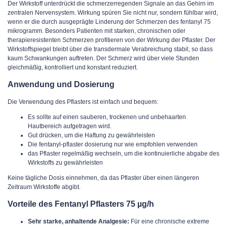
Der Wirkstoff unterdrückt die schmerzerregenden Signale an das Gehirn im
zentralen Nervensystem. Wirkung spüren Sie nicht nur, sondern fühlbar wird,
wenn er die durch ausgeprägte Linderung der Schmerzen des fentanyl 75
mikrogramm. Besonders Patienten mit starken, chronischen oder
therapieresistenten Schmerzen profitieren von der Wirkung der Pflaster. Der
Wirkstoffspiegel bleibt über die transdermale Verabreichung stabil, so dass
kaum Schwankungen auftreten. Der Schmerz wird über viele Stunden
gleichmäßig, kontrolliert und konstant reduziert.
Anwendung und Dosierung
Die Verwendung des Pflasters ist einfach und bequem:
Es sollte auf einen sauberen, trockenen und unbehaarten
Hautbereich aufgetragen wird.
Gut drücken, um die Haftung zu gewährleisten
Die fentanyl-pflaster dosierung nur wie empfohlen verwenden
das Pflaster regelmäßig wechseln, um die kontinuierliche abgabe des
Wirkstoffs zu gewährleisten
Keine tägliche Dosis einnehmen, da das Pflaster über einen längeren
Zeitraum Wirkstoffe abgibt.
Vorteile des Fentanyl Pflasters 75 µg/h
Sehr starke, anhaltende Analgesie:
Für eine chronische extreme